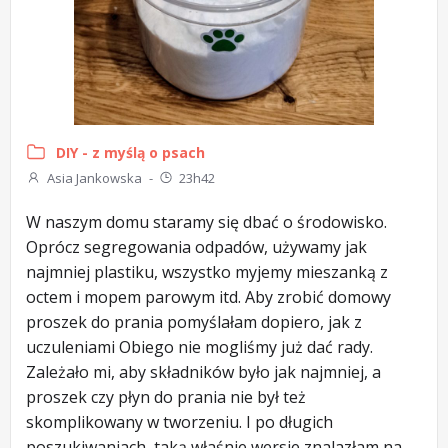
DIY - z myślą o psach
Asia Jankowska
-
23h42
W naszym domu staramy się dbać o środowisko.
Oprócz segregowania odpadów, używamy jak
najmniej plastiku, wszystko myjemy mieszanką z
octem i mopem parowym itd. Aby zrobić domowy
proszek do prania pomyślałam dopiero, jak z
uczuleniami Obiego nie mogliśmy już dać rady.
Zależało mi, aby składników było jak najmniej, a
proszek czy płyn do prania nie był też
skomplikowany w tworzeniu. I po długich
poszukiwaniach, taką właśnie wersje znalazłam na