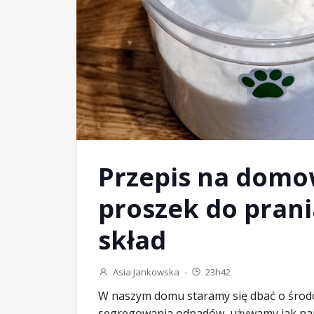
Przepis na dom
proszek do prani
skład
Asia Jankowska
-
23h42
W naszym domu staramy się dbać o środ
segregowania odpadów, używamy jak najm