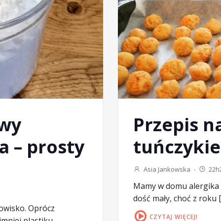
owy
Przepis na
a – prosty
tuńczyki
Asia Jankowska
-
22h
Mamy w domu alergika i 
dość mały, choć z roku 
owisko. Oprócz
CZYTAJ WIĘCEJ!
niej plastiku,