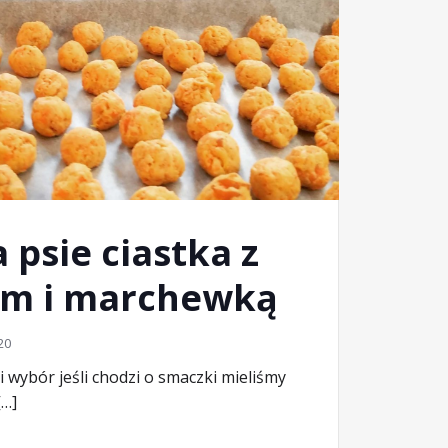
 psie ciastka z
em i marchewką
20
wybór jeśli chodzi o smaczki mieliśmy
[…]