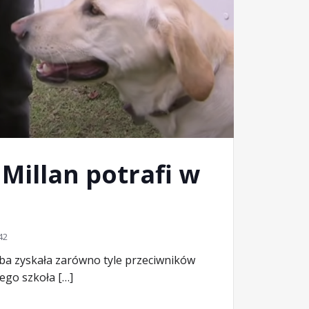
 Millan potrafi w
42
soba zyskała zarówno tyle przeciwników
jego szkoła […]