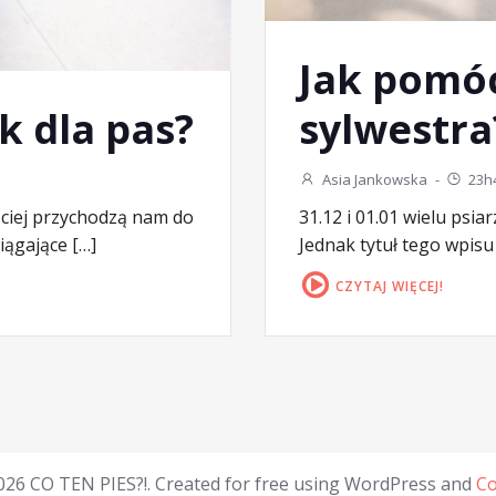
Jak pomó
k dla pas?
sylwestra
Asia Jankowska
-
23h
ściej przychodzą nam do
31.12 i 01.01 wielu psia
iągające […]
Jednak tytuł tego wpisu 
CZYTAJ WIĘCEJ!
026 CO TEN PIES?!. Created for free using WordPress and
Co