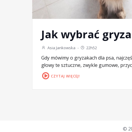
Jak wybrać gryza
Asia Jankowska
-
22h52
Gdy mówimy o gryzakach dla psa, najczę
głowy te sztuczne, zwykle gumowe, przyc
CZYTAJ WIĘCEJ!
© 2