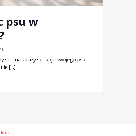
c psu w
?
41
rzy stoi na straży spokoju swojego psa.
nie […]
libri