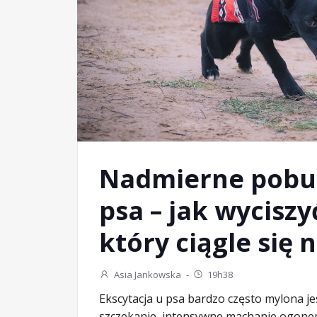
Nadmierne pobu
psa – jak wyciszy
który ciągle się 
Asia Jankowska
-
19h38
Ekscytacja u psa bardzo często mylona jes
szczekanie, intensywne machanie ogonem