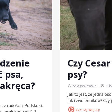
dzenie
Czy Cesar
ć psa,
psy?
nakręca?
Asia Jankowska
-
19h
Jak to jest, że jedna o
jak i zwolenników? Czy 
t z radością. Podskoki,
CZYTAJ WIĘCEJ!
, brak kontroli […]