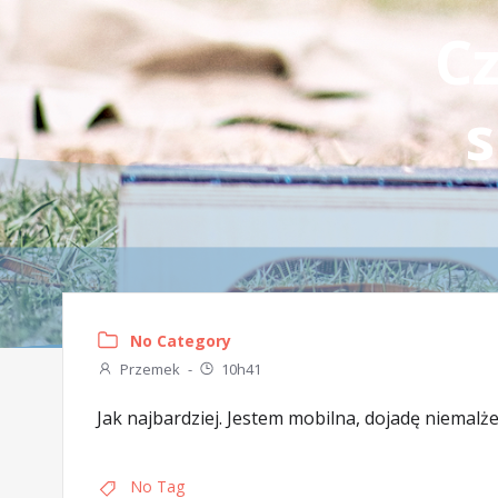
Cz
s
No Category
Przemek
-
10h41
Jak najbardziej. Jestem mobilna, dojadę niemalż
No Tag