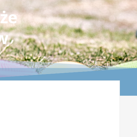
oże
 w