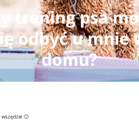
y trening psa m
ię odbyć u mnie
domu?
e wszędzie 🙂