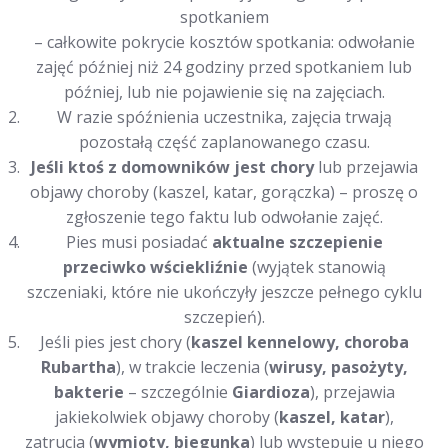
spotkaniem
– całkowite pokrycie kosztów spotkania: odwołanie
zajęć później niż 24 godziny przed spotkaniem lub
później, lub nie pojawienie się na zajęciach.
W razie spóźnienia uczestnika, zajęcia trwają
pozostałą część zaplanowanego czasu.
Jeśli ktoś z domowników jest chory
lub przejawia
objawy choroby (kaszel, katar, gorączka) – proszę o
zgłoszenie tego faktu lub odwołanie zajęć.
Pies musi posiadać
aktualne szczepienie
przeciwko wściekliźnie
(wyjątek stanowią
szczeniaki, które nie ukończyły jeszcze pełnego cyklu
szczepień).
Jeśli pies jest chory (
kaszel kennelowy, choroba
Rubartha
), w trakcie leczenia (
wirusy, pasożyty,
bakterie
– szczególnie
Giardioza
), przejawia
jakiekolwiek objawy choroby (
kaszel, katar
),
zatrucia (
wymioty, biegunka
) lub występuje u niego