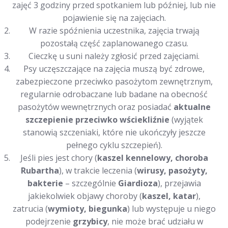
zajęć 3 godziny przed spotkaniem lub później, lub nie
pojawienie się na zajęciach.
W razie spóźnienia uczestnika, zajęcia trwają
pozostałą część zaplanowanego czasu.
Cieczkę u suni należy zgłosić przed zajęciami.
Psy uczęszczające na zajęcia muszą być zdrowe,
zabezpieczone przeciwko pasożytom zewnętrznym,
regularnie odrobaczane lub badane na obecność
pasożytów wewnętrznych oraz posiadać
aktualne
szczepienie przeciwko wściekliźnie
(wyjątek
stanowią szczeniaki, które nie ukończyły jeszcze
pełnego cyklu szczepień).
Jeśli pies jest chory (
kaszel kennelowy, choroba
Rubartha
), w trakcie leczenia (
wirusy, pasożyty,
bakterie
– szczególnie
Giardioza
), przejawia
jakiekolwiek objawy choroby (
kaszel, katar
),
zatrucia (
wymioty, biegunka
) lub występuje u niego
podejrzenie
grzybicy
, nie może brać udziału w